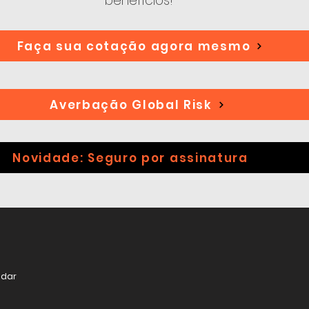
benefícios!
Faça sua cotação agora mesmo
Averbação Global Risk
Novidade: Seguro por assinatura
ndar