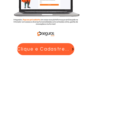
Clique e Cadastre-se
Rua Barão do Rio Branco, 47 - 2º
Andar
Centro - Osório/RS
0800 760 0020